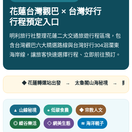
花蓮台灣觀巴 × 台灣好行
行程預定入口
明利旅行社整理花蓮二大交通旅遊行程區塊，包
含台灣觀巴六大精選路線與台灣好行304洄瀾東
海岸線，讓旅客快速選擇行程、立即前往預訂。
◆ 花蓮轉運站出發 → 太魯閣山海秘境 → 撒固兒低
▲ 山線秘境
● 低碳食農
◆ 宗教人文
◎ 縱谷樂活
◇ 網美生態
≋ 海洋親子