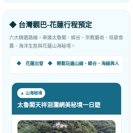
◆ 台灣觀巴-花蓮行程預定
六大精選路線，串連太魯閣、縱谷、宗教藝術、低碳食
農、海洋生態與花蓮山海秘境。
線 ◆ 花蓮出發 ◆ 輕鬆玩遍山線、縱谷、海線與人文景點
▲ 山海秘境
太魯閣天祥洄瀾網美秘境一日遊