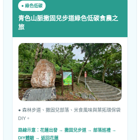
● 綠色低碳
青色山脈撒固兒步道綠色低碳食農之
旅
● 森林步道、撒固兒部落、米食風味與葉拓環保袋
DIY。
路線示意：花蓮出發 → 撒固兒步道 → 部落巡禮 →
DIY體驗 → 返回花蓮