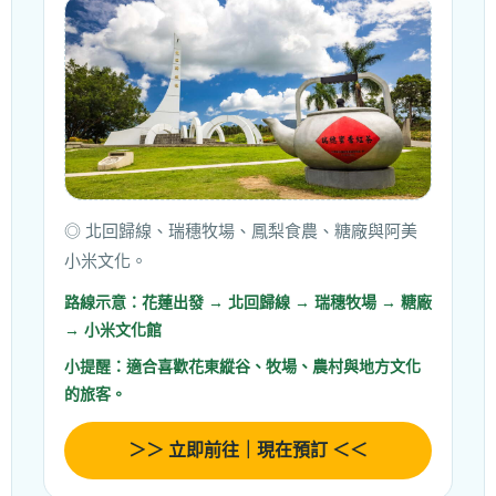
◎ 北回歸線、瑞穗牧場、鳳梨食農、糖廠與阿美
小米文化。
路線示意：花蓮出發 → 北回歸線 → 瑞穗牧場 → 糖廠
→ 小米文化館
小提醒：適合喜歡花東縱谷、牧場、農村與地方文化
的旅客。
＞＞ 立即前往｜現在預訂 ＜＜