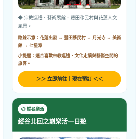
◆ 宗教巡禮、藝術展館、豐田移民村與花蓮人文
風景。
路線示意：花蓮出發 → 豐田移民村 → 月光寺 → 美術
館 → 七星潭
小提醒：適合喜歡宗教巡禮、文化走讀與藝術空間的
旅客。
＞＞ 立即前往｜現在預訂 ＜＜
◎ 縱谷樂活
縱谷北回之巔樂活一日遊